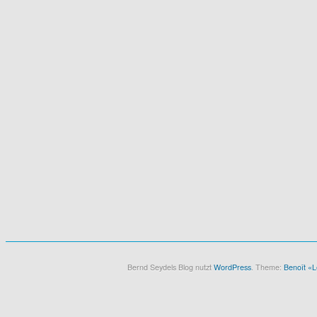
Bernd Seydels Blog nutzt
WordPress
. Theme:
Benoît «