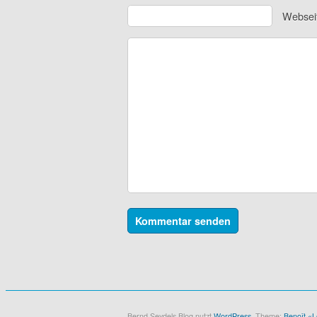
Websei
Bernd Seydels Blog nutzt
WordPress
. Theme:
Benoît «