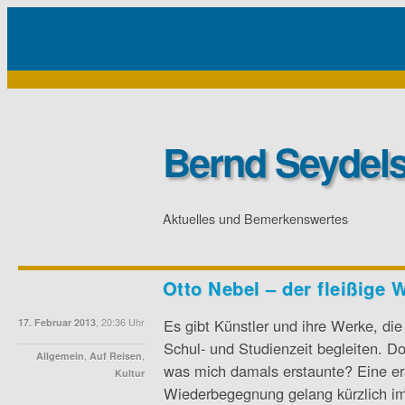
Bernd Seydels
Aktuelles und Bemerkenswertes
Otto Nebel – der fleißige 
Es gibt Künstler und ihre Werke, di
17. Februar 2013
, 20:36 Uhr
Schul- und Studienzeit begleiten. D
Allgemein
,
Auf Reisen
,
was mich damals erstaunte? Eine er
Kultur
Wiederbegegnung gelang kürzlich i